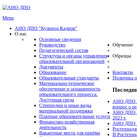
Menu
АНО ДПО "Кузница Кадров"
О нас
Основные сведения
Руководство
Обучение
Педагогический состав
Структура и органы управления
Образцы
образовательной организацией
Документы
Образование
Контакты
Образовательные стандарты
Политика о
Материально-техническое
обеспечение и оснащенность
Последни
образовательного процесса.
Доступная среда
АНО ДПО "А
Стипендии и иные виды
вопрос о ре
материальной поддержки
АНО ДПО "А
Платные образовательные услуги
2023 г.
Финансово-хозяйственная
АНО ДПО "А
деятельность
Ростехнадз
Вакантные места для приёма
В Ростехна