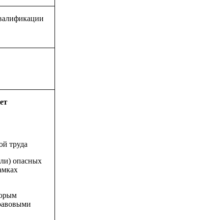
квалификации
ет
ой труда
или) опасных
амках
торым
правовыми