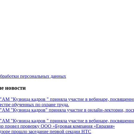
бработки персональных данных
е новости
М "Кузница кадров " приняла участие в вебинаре, посвященном
естре обученных по охране труда.
М "Кузница кадров" приняла участие в онлайн-лектории, посв
М "Кузница кадров " приняла участие в вебинаре, посвященном
ор провел проверку ООО «Буровая компания «Евразия»
дзоре прошло заседание первой секции НТС