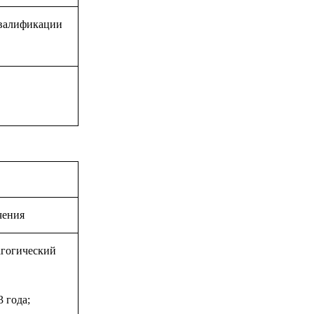
квалификации
чения
гогический
 года;