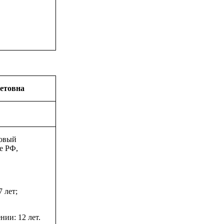
етовна
овый
е РФ,
 лет;
ии: 12 лет.