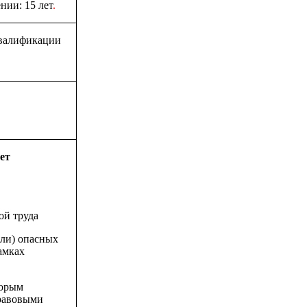
нии: 15 лет
.
квалификации
ет
ой труда
или) опасных
амках
торым
правовыми