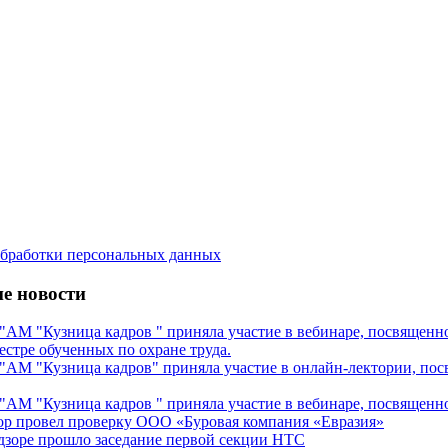
бработки персональных данных
е новости
М "Кузница кадров " приняла участие в вебинаре, посвященном
естре обученных по охране труда.
М "Кузница кадров" приняла участие в онлайн-лектории, посв
М "Кузница кадров " приняла участие в вебинаре, посвященном
ор провел проверку ООО «Буровая компания «Евразия»
дзоре прошло заседание первой секции НТС