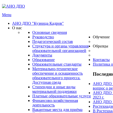
Menu
АНО ДПО "Кузница Кадров"
О нас
Основные сведения
Руководство
Обучение
Педагогический состав
Структура и органы управления
Образцы
образовательной организацией
Документы
Образование
Контакты
Образовательные стандарты
Политика о
Материально-техническое
обеспечение и оснащенность
Последни
образовательного процесса.
Доступная среда
АНО ДПО "А
Стипендии и иные виды
вопрос о ре
материальной поддержки
АНО ДПО "А
Платные образовательные услуги
2023 г.
Финансово-хозяйственная
АНО ДПО "А
деятельность
Ростехнадз
Вакантные места для приёма
В Ростехна