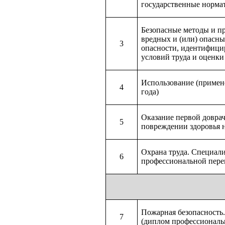
государственные нормат
Безопасные методы и п
вредных и (или) опасн
3
опасности, идентифици
условий труда и оценки
Использование (примен
4
года)
Оказание первой довра
5
повреждении здоровья 
Охрана труда. Специали
6
профессиональной пере
Пожарная безопасность
7
(диплом профессиональ