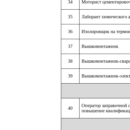
34
Моторист цементировоч
35
Лаборант химического 
36
Изолировщик на термо
37
Вышкомонтажник
38
Вышкомонтажник-свар
39
Вышкомонтажник-элек
Оператор заправочной 
40
повышение квалификац