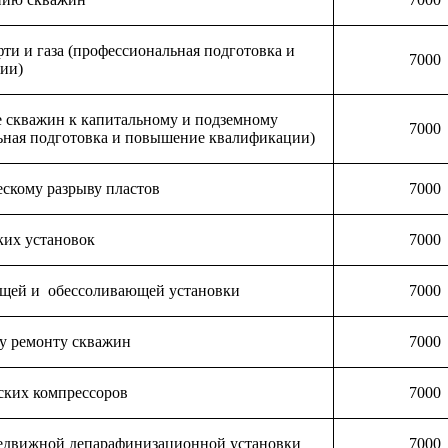
ти и газа (профессиональная подготовка и
7000
ии)
е скважин к капитальному и подземному
7000
ьная подготовка и повышение квалификации)
ескому разрыву пластов
7000
ких установок
70
00
щей и обессоливающей установки
7000
у ремонту скважин
7000
ских компрессоров
70
00
едвижной депарафинизационной установки
7000