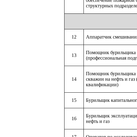
обеспечение пожарной б
структурных подраздел
12
Аппаратчик смешивани
Помощник бурильщика 
13
(профессиональная под
Помощник бурильщика э
14
скважин на нефть и газ
квалификации)
15
Бурильщик капитальног
Бурильщик эксплуатаци
16
нефть и газ
17
Оператор по исследова