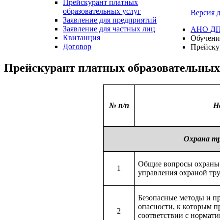
Прейскурант платных
образовательных услуг
Версия 
Заявление для предприятий
Заявление для частных лиц
АНО ДПО
Квитанция
Обучени
Договор
Прейску
Прейскурант платных образовательны
№ п/п
Н
Охрана тр
Общие вопросы охраны 
1
управления охраной труд
Безопасные методы и 
опасности, к которым п
2
соответствии с нормат