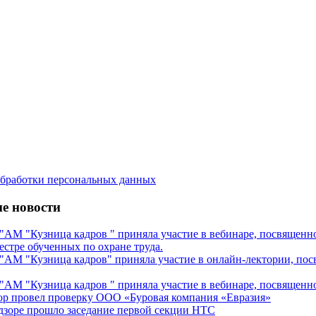
бработки персональных данных
е новости
М "Кузница кадров " приняла участие в вебинаре, посвященном
естре обученных по охране труда.
М "Кузница кадров" приняла участие в онлайн-лектории, посв
М "Кузница кадров " приняла участие в вебинаре, посвященном
ор провел проверку ООО «Буровая компания «Евразия»
дзоре прошло заседание первой секции НТС