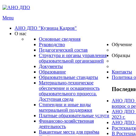
Menu
АНО ДПО "Кузница Кадров"
О нас
Основные сведения
Руководство
Обучение
Педагогический состав
Структура и органы управления
Образцы
образовательной организацией
Документы
Образование
Контакты
Образовательные стандарты
Политика о
Материально-техническое
обеспечение и оснащенность
Последни
образовательного процесса.
Доступная среда
АНО ДПО "А
Стипендии и иные виды
вопрос о ре
материальной поддержки
АНО ДПО "А
Платные образовательные услуги
2023 г.
Финансово-хозяйственная
АНО ДПО "А
деятельность
Ростехнадз
Вакантные места для приёма
В Ростехна