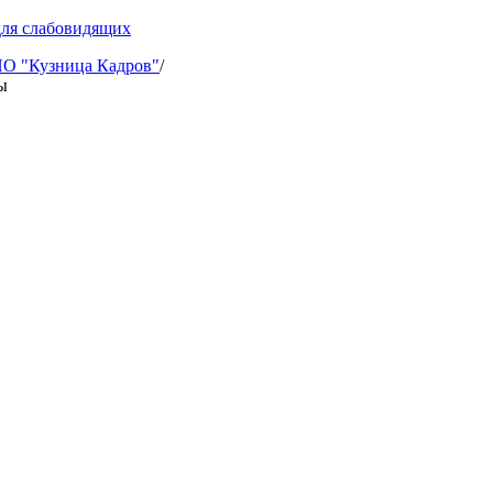
для слабовидящих
 "Кузница Кадров"
/
ы