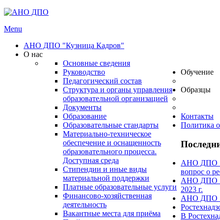
Menu
АНО ДПО "Кузница Кадров"
О нас
Основные сведения
Руководство
Обучение
Педагогический состав
Структура и органы управления
Образцы
образовательной организацией
Документы
Образование
Контакты
Образовательные стандарты
Политика о
Материально-техническое
обеспечение и оснащенность
Последни
образовательного процесса.
Доступная среда
АНО ДПО "А
Стипендии и иные виды
вопрос о ре
материальной поддержки
АНО ДПО "А
Платные образовательные услуги
2023 г.
Финансово-хозяйственная
АНО ДПО "А
деятельность
Ростехнадз
Вакантные места для приёма
В Ростехна