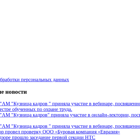
бработки персональных данных
е новости
М "Кузница кадров " приняла участие в вебинаре, посвященном
естре обученных по охране труда.
М "Кузница кадров" приняла участие в онлайн-лектории, посв
М "Кузница кадров " приняла участие в вебинаре, посвященном
ор провел проверку ООО «Буровая компания «Евразия»
дзоре прошло заседание первой секции НТС