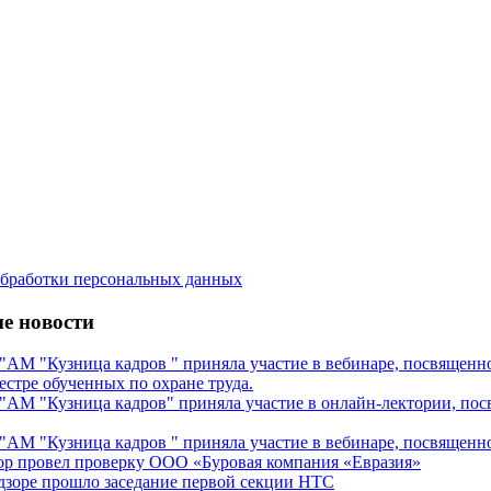
бработки персональных данных
е новости
М "Кузница кадров " приняла участие в вебинаре, посвященном
естре обученных по охране труда.
М "Кузница кадров" приняла участие в онлайн-лектории, посв
М "Кузница кадров " приняла участие в вебинаре, посвященном
ор провел проверку ООО «Буровая компания «Евразия»
дзоре прошло заседание первой секции НТС