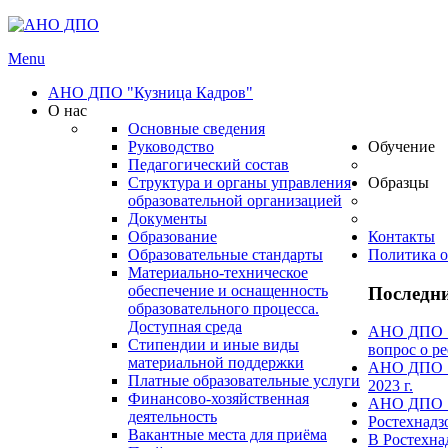
Menu
АНО ДПО "Кузница Кадров"
О нас
Основные сведения
Руководство
Обучение
Педагогический состав
Структура и органы управления
Образцы
образовательной организацией
Документы
Образование
Контакты
Образовательные стандарты
Политика о
Материально-техническое
обеспечение и оснащенность
Последни
образовательного процесса.
Доступная среда
АНО ДПО "А
Стипендии и иные виды
вопрос о ре
материальной поддержки
АНО ДПО "А
Платные образовательные услуги
2023 г.
Финансово-хозяйственная
АНО ДПО "А
деятельность
Ростехнадз
Вакантные места для приёма
В Ростехна