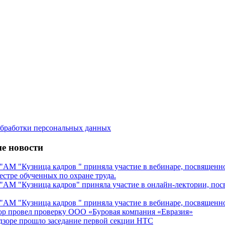
бработки персональных данных
е новости
М "Кузница кадров " приняла участие в вебинаре, посвященном
естре обученных по охране труда.
М "Кузница кадров" приняла участие в онлайн-лектории, посв
М "Кузница кадров " приняла участие в вебинаре, посвященном
ор провел проверку ООО «Буровая компания «Евразия»
дзоре прошло заседание первой секции НТС