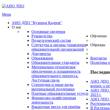
Menu
АНО ДПО "Кузница Кадров"
О нас
Основные сведения
Руководство
Обучение
Педагогический состав
Структура и органы управления
Образцы
образовательной организацией
Документы
Образование
Контакты
Образовательные стандарты
Политика о
Материально-техническое
обеспечение и оснащенность
Последни
образовательного процесса.
Доступная среда
АНО ДПО "А
Стипендии и иные виды
вопрос о ре
материальной поддержки
АНО ДПО "А
Платные образовательные услуги
2023 г.
Финансово-хозяйственная
АНО ДПО "А
деятельность
Ростехнадз
Вакантные места для приёма
В Ростехна