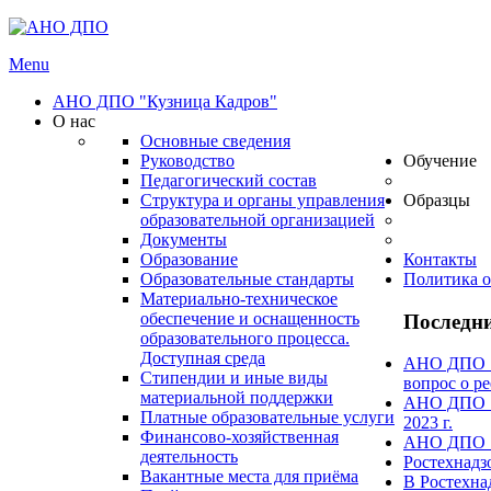
Menu
АНО ДПО "Кузница Кадров"
О нас
Основные сведения
Руководство
Обучение
Педагогический состав
Структура и органы управления
Образцы
образовательной организацией
Документы
Образование
Контакты
Образовательные стандарты
Политика о
Материально-техническое
обеспечение и оснащенность
Последни
образовательного процесса.
Доступная среда
АНО ДПО "А
Стипендии и иные виды
вопрос о ре
материальной поддержки
АНО ДПО "А
Платные образовательные услуги
2023 г.
Финансово-хозяйственная
АНО ДПО "А
деятельность
Ростехнадз
Вакантные места для приёма
В Ростехна