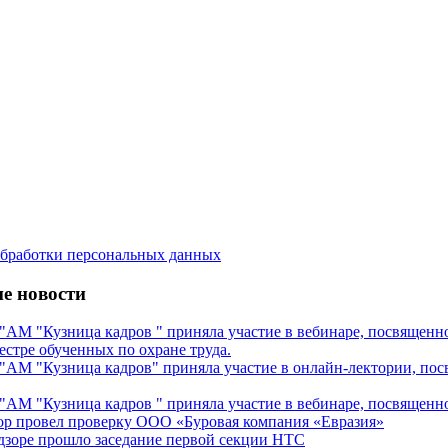
бработки персональных данных
е новости
М "Кузница кадров " приняла участие в вебинаре, посвященном
естре обученных по охране труда.
М "Кузница кадров" приняла участие в онлайн-лектории, посв
М "Кузница кадров " приняла участие в вебинаре, посвященном
ор провел проверку ООО «Буровая компания «Евразия»
дзоре прошло заседание первой секции НТС