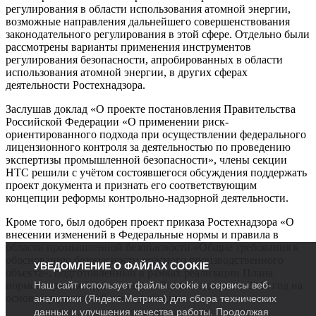
регулирования в области использования атомной энергии,
возможные направления дальнейшего совершенствования
законодательного регулирования в этой сфере. Отдельно были
рассмотрены варианты применения инструментов
регулирования безопасности, апробированных в области
использования атомной энергии, в других сферах
деятельности Ростехнадзора.
Заслушав доклад «О проекте постановления Правительства
Российской Федерации «О применении риск-
ориентированного подхода при осуществлении федерального
лицензионного контроля за деятельностью по проведению
экспертизы промышленной безопасности», члены секции
НТС решили с учётом состоявшегося обсуждения поддержать
проект документа и признать его соответствующим
концепции реформы контрольно-надзорной деятельности.
Кроме того, был одобрен проект приказа Ростехнадзора «О
внесении изменений в Федеральные нормы и правила в
области промышленной безопасности «Общие требования к
обоснованию безопасности опасного производственного
УВЕДОМЛЕНИЕ О ФАЙЛАХ COOKIE
объекта», подготовленный в рамках реализации Плана
Наш сайт использует файлы cookie и сервисы веб-
нормотворческой деятельности Ростехнадзора на 2018 год на
основе предложений членов секции.
аналитики (Яндекс.Метрика) для сбора технических
данных и улучшения качества работы. Продолжая