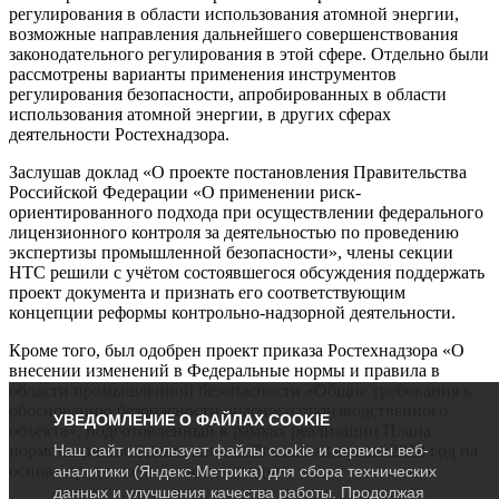
регулирования в области использования атомной энергии,
возможные направления дальнейшего совершенствования
законодательного регулирования в этой сфере. Отдельно были
рассмотрены варианты применения инструментов
регулирования безопасности, апробированных в области
использования атомной энергии, в других сферах
деятельности Ростехнадзора.
Заслушав доклад «О проекте постановления Правительства
Российской Федерации «О применении риск-
ориентированного подхода при осуществлении федерального
лицензионного контроля за деятельностью по проведению
экспертизы промышленной безопасности», члены секции
НТС решили с учётом состоявшегося обсуждения поддержать
проект документа и признать его соответствующим
концепции реформы контрольно-надзорной деятельности.
Кроме того, был одобрен проект приказа Ростехнадзора «О
внесении изменений в Федеральные нормы и правила в
области промышленной безопасности «Общие требования к
обоснованию безопасности опасного производственного
УВЕДОМЛЕНИЕ О ФАЙЛАХ COOKIE
объекта», подготовленный в рамках реализации Плана
Наш сайт использует файлы cookie и сервисы веб-
нормотворческой деятельности Ростехнадзора на 2018 год на
основе предложений членов секции.
аналитики (Яндекс.Метрика) для сбора технических
данных и улучшения качества работы. Продолжая