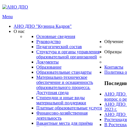
Menu
АНО ДПО "Кузница Кадров"
О нас
Основные сведения
Руководство
Обучение
Педагогический состав
Структура и органы управления
Образцы
образовательной организацией
Документы
Образование
Контакты
Образовательные стандарты
Политика о
Материально-техническое
обеспечение и оснащенность
Последни
образовательного процесса.
Доступная среда
АНО ДПО "А
Стипендии и иные виды
вопрос о ре
материальной поддержки
АНО ДПО "А
Платные образовательные услуги
2023 г.
Финансово-хозяйственная
АНО ДПО "А
деятельность
Ростехнадз
Вакантные места для приёма
В Ростехна