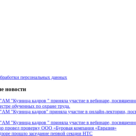
бработки персональных данных
е новости
М "Кузница кадров " приняла участие в вебинаре, посвященном
естре обученных по охране труда.
М "Кузница кадров" приняла участие в онлайн-лектории, посв
М "Кузница кадров " приняла участие в вебинаре, посвященном
ор провел проверку ООО «Буровая компания «Евразия»
дзоре прошло заседание первой секции НТС