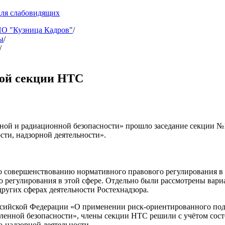
для слабовидящих
 "Кузница Кадров"
/
ы
/
/
вой секции НТС
рной и радиационной безопасности» прошло заседание секции №
сти, надзорной деятельности».
по совершенствованию нормативного правового регулирования в
о регулирования в этой сфере. Отдельно были рассмотрены вар
ругих сферах деятельности Ростехнадзора.
оссийской Федерации «О применении риск-ориентированного по
ленной безопасности», члены секции НТС решили с учётом сост
-надзорной деятельности.