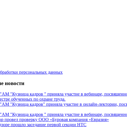
бработки персональных данных
е новости
М "Кузница кадров " приняла участие в вебинаре, посвященном
естре обученных по охране труда.
М "Кузница кадров" приняла участие в онлайн-лектории, посв
М "Кузница кадров " приняла участие в вебинаре, посвященном
ор провел проверку ООО «Буровая компания «Евразия»
дзоре прошло заседание первой секции НТС