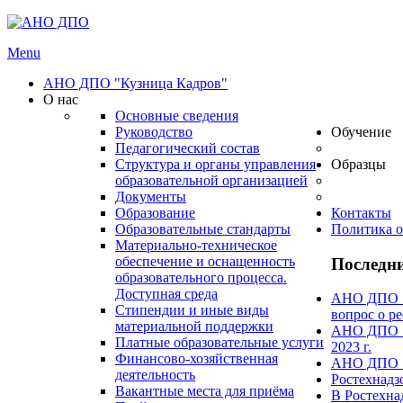
Menu
АНО ДПО "Кузница Кадров"
О нас
Основные сведения
Руководство
Обучение
Педагогический состав
Структура и органы управления
Образцы
образовательной организацией
Документы
Образование
Контакты
Образовательные стандарты
Политика о
Материально-техническое
обеспечение и оснащенность
Последни
образовательного процесса.
Доступная среда
АНО ДПО "А
Стипендии и иные виды
вопрос о ре
материальной поддержки
АНО ДПО "А
Платные образовательные услуги
2023 г.
Финансово-хозяйственная
АНО ДПО "А
деятельность
Ростехнадз
Вакантные места для приёма
В Ростехна