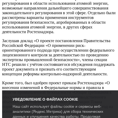
регулирования в области использования атомной энергии,
возможные направления дальнейшего совершенствования
законодательного регулирования в этой сфере. Отдельно были
рассмотрены варианты применения инструментов
регулирования безопасности, апробированных в области
использования атомной энергии, в других сферах
деятельности Ростехнадзора.
Заслушав доклад «О проекте постановления Правительства
Российской Федерации «О применении риск-
ориентированного подхода при осуществлении федерального
лицензионного контроля за деятельностью по проведению
экспертизы промышленной безопасности», члены секции
НТС решили с учётом состоявшегося обсуждения поддержать
проект документа и признать его соответствующим
концепции реформы контрольно-надзорной деятельности.
Кроме того, был одобрен проект приказа Ростехнадзора «О
внесении изменений в Федеральные нормы и правила в
области промышленной безопасности «Общие требования к
обоснованию безопасности опасного производственного
УВЕДОМЛЕНИЕ О ФАЙЛАХ COOKIE
объекта», подготовленный в рамках реализации Плана
Наш сайт использует файлы cookie и сервисы веб-
нормотворческой деятельности Ростехнадзора на 2018 год на
основе предложений членов секции.
аналитики (Яндекс.Метрика) для сбора технических
данных и улучшения качества работы. Продолжая