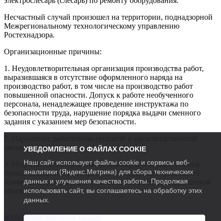
электрослесарь (слесарь) по ремонту оборудования.
Несчастный случай произошел на территории, поднадзорной
Межрегиональному технологическому управлению
Ростехнадзора.
Организационные причины:
1. Неудовлетворительная организация производства работ,
выразившаяся в отсутствие оформленного наряда на
производство работ, в том числе на производство работ
повышенной опасности. Допуск к работе необученного
персонала, ненадлежащее проведение инструктажа по
безопасности труда, нарушение порядка выдачи сменного
задания с указанием мер безопасности.
2. Нарушение работником трудовой и производственной
дисциплины.
УВЕДОМЛЕНИЕ О ФАЙЛАХ COOKIE
Наш сайт использует файлы cookie и сервисы веб-
3. Недостаточный уровень организации и осуществления
аналитики (Яндекс.Метрика) для сбора технических
производственного контроля за соблюдением требований
данных и улучшения качества работы. Продолжая
промышленной безопасности на опасном производственном
использовать сайт, вы соглашаетесь на обработку этих
объекте.
данных.
бесплатные шаблоны сайтов