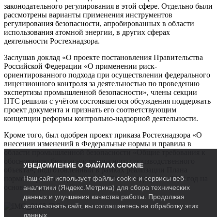
законодательного регулирования в этой сфере. Отдельно были
рассмотрены варианты применения инструментов
регулирования безопасности, апробированных в области
использования атомной энергии, в других сферах
деятельности Ростехнадзора.
Заслушав доклад «О проекте постановления Правительства
Российской Федерации «О применении риск-
ориентированного подхода при осуществлении федерального
лицензионного контроля за деятельностью по проведению
экспертизы промышленной безопасности», члены секции
НТС решили с учётом состоявшегося обсуждения поддержать
проект документа и признать его соответствующим
концепции реформы контрольно-надзорной деятельности.
Кроме того, был одобрен проект приказа Ростехнадзора «О
внесении изменений в Федеральные нормы и правила в
области промышленной безопасности «Общие требования к
обоснованию безопасности опасного производственного
УВЕДОМЛЕНИЕ О ФАЙЛАХ COOKIE
объекта», подготовленный в рамках реализации Плана
Наш сайт использует файлы cookie и сервисы веб-
нормотворческой деятельности Ростехнадзора на 2018 год на
основе предложений членов секции.
аналитики (Яндекс.Метрика) для сбора технических
данных и улучшения качества работы. Продолжая
использовать сайт, вы соглашаетесь на обработку этих
данных.