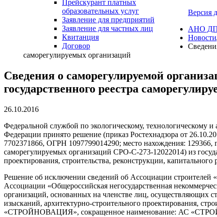
Прейскурант платных
образовательных услуг
Версия 
Заявление для предприятий
Заявление для частных лиц
АНО ДПО
Квитанция
Новости
Договор
Сведени
саморегулируемых организаций
Сведения о саморегулируемой органи
государственного реестра саморегулир
26.10.2016
Федеральной службой по экологическому, технологическому и ат
Федерации принято решение (приказ Ростехнадзора от 26.10
7702371866, ОГРН 1097799014290; место нахождения: 129366, г
саморегулируемых организаций СРО-С-273-12022014) из госуд
проектирования, строительства, реконструкции, капитального 
Решение об исключении сведений об Ассоциации строителей 
Ассоциации «Общероссийская негосударственная некоммерческ
организаций, основанных на членстве лиц, осуществляющих с
изысканий, архитектурно-строительного проектирования, стро
«СТРОЙНОВАЦИЯ», сокращенное наименование: АС «СТРОЙНО