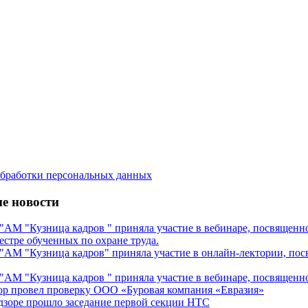
бработки персональных данных
е новости
М "Кузница кадров " приняла участие в вебинаре, посвященном
естре обученных по охране труда.
М "Кузница кадров" приняла участие в онлайн-лектории, посв
М "Кузница кадров " приняла участие в вебинаре, посвященном
ор провел проверку ООО «Буровая компания «Евразия»
дзоре прошло заседание первой секции НТС