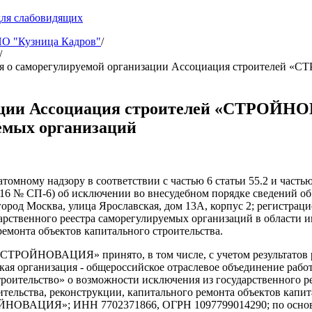
для слабовидящих
 "Кузница Кадров"
/
/
я о саморегулируемой организации Ассоциация строителей «
зации Ассоциация строителей «СТРОЙН
уемых организаций
омному надзору в соответствии с частью 6 статьи 55.2 и частью
.2016 № СП-6) об исключении во внесудебном порядке сведен
ород Москва, улица Ярославская, дом 13А, корпус 2; регистрац
арственного реестра саморегулируемых организаций в области 
ремонта объектов капитального строительства.
«СТРОЙНОВАЦИЯ» принято, в том числе, с учетом результатов 
ая организация - общероссийское отраслевое объединение раб
троительство» о возможности исключения из государственного 
ительства, реконструкции, капитального ремонта объектов капи
ВАЦИЯ»; ИНН 7702371866, ОГРН 1097799014290; по основани