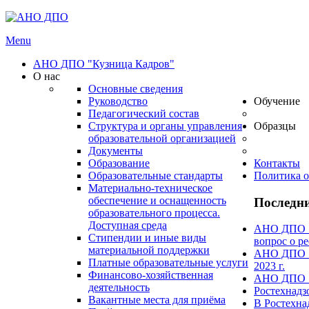
Menu
АНО ДПО "Кузница Кадров"
О нас
Основные сведения
Руководство
Обучение
Педагогический состав
Структура и органы управления
Образцы
образовательной организацией
Документы
Образование
Контакты
Образовательные стандарты
Политика о
Материально-техническое
обеспечение и оснащенность
Последни
образовательного процесса.
Доступная среда
АНО ДПО "А
Стипендии и иные виды
вопрос о ре
материальной поддержки
АНО ДПО "А
Платные образовательные услуги
2023 г.
Финансово-хозяйственная
АНО ДПО "А
деятельность
Ростехнадз
Вакантные места для приёма
В Ростехна