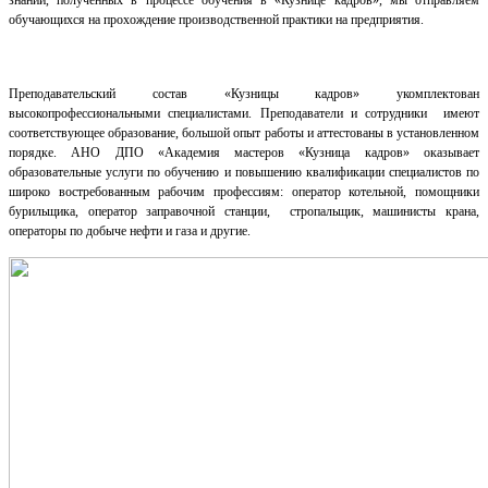
знаний, полученных в процессе обучения в «Кузнице кадров», мы отправляем
обучающихся на прохождение производственной практики на предприятия.
Преподавательский состав «Кузницы кадров» укомплектован
высокопрофессиональными специалистами. Преподаватели и сотрудники имеют
соответствующее образование, большой опыт работы и аттестованы в установленном
порядке. АНО ДПО «Академия мастеров «Кузница кадров» оказывает
образовательные услуги по обучению и повышению квалификации специалистов по
широко востребованным рабочим профессиям: оператор котельной, помощники
бурильщика, оператор заправочной станции, стропальщик, машинисты крана,
операторы по добыче нефти и газа и другие.