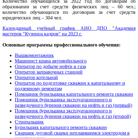
Количество обучающихся за 2022 год по договорам об
образовании за счет средств физических лиц – 60 чел.;
количество обучающихся по договорам за счет средств
юридических лиц – 304 чел.
Календарный учебный график АНО ДПО "Академия
мастеров "Кузница кадров" на 2023 г.
Основные программы профессионального обучения:
Вышкомонтажник
Машинист крана автомобильного
Оператор по добыче нефти и газа
Оператор заправочных станций
Оператор котельной
Оператор по подготовке скважин к капитальному и
подземному ремонтам
Помощник бурильщика капитального ремонта скважин
Помощник бурильщика эксплуатационного и
разведочного бурения скважин на нефть и газ (первый)
Помощник бурильщика эксплуатационного и
разведочного бурения скважин на нефть и газ (второй)
Стропальщик
Бурильщик капитального ремонта скважин
Сварщик дуговой сварки неплавящимся электродом в