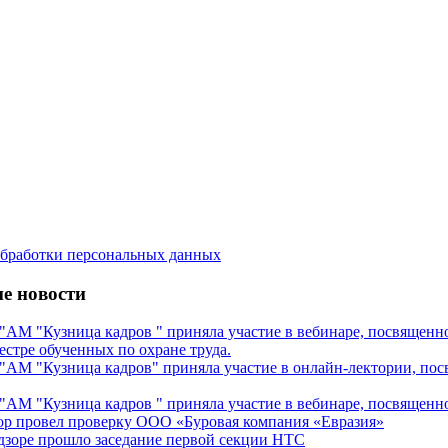
бработки персональных данных
е новости
М "Кузница кадров " приняла участие в вебинаре, посвященном
естре обученных по охране труда.
М "Кузница кадров" приняла участие в онлайн-лектории, посв
М "Кузница кадров " приняла участие в вебинаре, посвященном
ор провел проверку ООО «Буровая компания «Евразия»
дзоре прошло заседание первой секции НТС