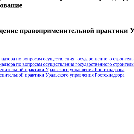
дование
ждение правоприменительной практики У
адзора по вопросам осуществления государственного строительн
адзора по вопросам осуществления государственного строительн
енительной практики Уральского управления Ростехнадзора
енительной практики Уральского управления Ростехнадзора