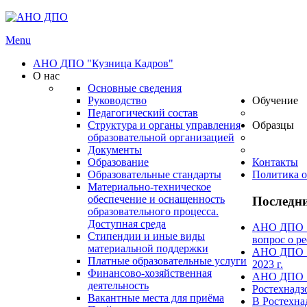
Menu
АНО ДПО "Кузница Кадров"
О нас
Основные сведения
Руководство
Обучение
Педагогический состав
Структура и органы управления
Образцы
образовательной организацией
Документы
Образование
Контакты
Образовательные стандарты
Политика о
Материально-техническое
обеспечение и оснащенность
Последни
образовательного процесса.
Доступная среда
АНО ДПО "А
Стипендии и иные виды
вопрос о ре
материальной поддержки
АНО ДПО "А
Платные образовательные услуги
2023 г.
Финансово-хозяйственная
АНО ДПО "А
деятельность
Ростехнадз
Вакантные места для приёма
В Ростехна