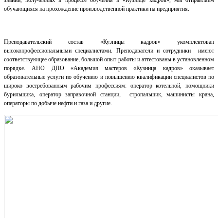
знаний, полученных в процессе обучения в «Кузнице кадров», мы отправляем
обучающихся на прохождение производственной практики на предприятия.
Преподавательский состав «Кузницы кадров» укомплектован
высокопрофессиональными специалистами. Преподаватели и сотрудники имеют
соответствующее образование, большой опыт работы и аттестованы в установленном
порядке. АНО ДПО «Академия мастеров «Кузница кадров» оказывает
образовательные услуги по обучению и повышению квалификации специалистов по
широко востребованным рабочим профессиям: оператор котельной, помощники
бурильщика, оператор заправочной станции, стропальщик, машинисты крана,
операторы по добыче нефти и газа и другие.